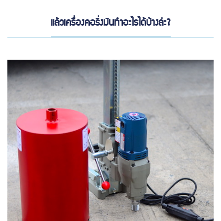
แล้วเครื่องคอริ่งมันทำอะไรได้บ้างล่ะ?