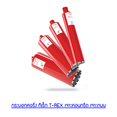
กระบอกคอริ่ง ทีเร็ก T-REX เจาะคอนกรีต เจาะถนน