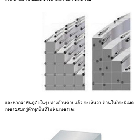
และหากผ่าฟันดูดังในรูปทางด้านซ้ายแล้ว จะเห็นว่า ด้านในก็จะมีเม็ด
เพชรผสมอยู่ทั่วทุกพื้นที่ในฟันเพชรเลย