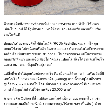
ด้วยประสิทธิภาพการทํางานที่เร็วกว่า การเจาะ แบบทั่วไป ใช้เวลา
เพียงไม่กี่นาที ก็ได้รูที่สวยงาม ทําให้งานเจาะคอนกรีต กลายเป็นเรื่อง
ง่ายในทันที
ปลอดภัยด้วยระบบตัดไฟอัตโนมัติ (RCD)เพื่อปกป้องคุณ จากไฟดูด
ขณะใช้งาน ไม่เหนื่อยหรือล้า ในการออกแรง ด้วยเทคโนโลยีการเจาะ
คอริ่ง ด้วยฟันเพชร ช่วยแบ่งเบาภาระ ในการออกแรง แม้ในการเจาะ
คอนกรีตที่หนา และแข็งเพียงใด "คุณจะแปลกใจ ที่จะได้งานที่เสร็จเร็ว
และสวยงามกว่าที่คุณคิดอยู่เสมอ"
แต่สิ่งที่จะทําให้คุณต้องปะหลาดใจ คือ เมื่อคุณได้ทราบว่า เครื่องมือที่มี
เทคโนโลยี การเจาะคอริ่งคอนกรีต (Coring) แบบนี้ของยุโรปมีราคา
สูงถึง 2xx,xxx แต่เทคโนโลยีเดียวกัน ประสิทธิภาพการใช้งานเท่ากัน
เราทําให้คุณได้นําไปใช้งานเพียง 23,000 บาท*
ด้วยการตัด Option ที่สิ้นเปลือง และไม่จําเป็นบางอย่างออกไป ( เช่น
ระบบแสดงผลอิเล็กรอนิกส์ ระบบความคุมไร้สาย ฯลฯ เป็นต้น ) ช่วย