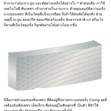
ถ้าถามว่ามันเจาะปูน และตัดผ่านเหล็กได้อย่างไร ? คําตอบคือ เราใช้
เทคโนโลยี ฟันเพชร เข้ามาช่วยในงานเจาะ ด้วยคุณสมบัติความแข็ง
แรงของเพชร ที่เป็นวัสดุที่แข็งแรงที่สุด จึงทําให้มันตัดได้ทุกสิ่ง ด้วย
เหตุนี้ จะปูน คอนกรีต คอนกรีตเสริมเหล็ก หินธรรมชาติ แร่ หรือะไร
ก็ตามที่เป็นวัสดุแข็ง ก็ถูกตัดผ่านได้อย่างไม่น่าเชื่อ
นี่คือภาพจําลองของฟันเพชร ที่ติดอยู่ที่ปลายกระบอกคอริ่ง Coring จุดสี
เหลืองนันคือเพชร เม็ดเล็กๆ ที่ผสมอยู่ในฟันทุกๆซี่ เป็นตัว ที่ทําให้
กระบอกคอริ่ง ตัดคอนกรีต และตัดผ่านเหล็กได้